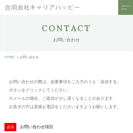
トップページ
スタッフ
CONTACT
お問い合わせ
当社について
受講生の声
HOME
お問い合わせ
サポートメニュー
よくある質問
「紙1枚」キャリアコーチ
ニュース
ング
お問い合わせの際は、必要事項をご入力のうえ「送信する」
研修・セミナー事業
ボタンをクリックしてください。
コンテンツ
※メールの場合、ご返信が少し遅くなることがあります。
キャンペーン
お急ぎの方は直接お電話をくださいますようお願いします。
お問い合わせ項目
必須